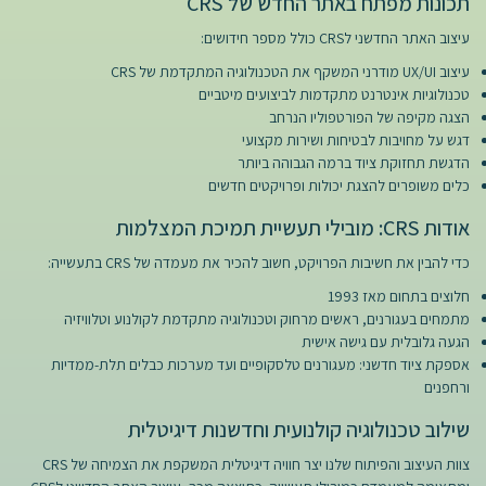
תכונות מפתח באתר החדש של CRS
עיצוב האתר החדשני לCRS כולל מספר חידושים:
עיצוב UX/UI מודרני המשקף את הטכנולוגיה המתקדמת של CRS
טכנולוגיות אינטרנט מתקדמות לביצועים מיטביים
הצגה מקיפה של הפורטפוליו הנרחב
דגש על מחויבות לבטיחות ושירות מקצועי
הדגשת תחזוקת ציוד ברמה הגבוהה ביותר
כלים משופרים להצגת יכולות ופרויקטים חדשים
אודות CRS: מובילי תעשיית תמיכת המצלמות
כדי להבין את חשיבות הפרויקט, חשוב להכיר את מעמדה של CRS בתעשייה:
חלוצים בתחום מאז 1993
מתמחים בעגורנים, ראשים מרחוק וטכנולוגיה מתקדמת לקולנוע וטלוויזיה
הגעה גלובלית עם גישה אישית
אספקת ציוד חדשני: מעגורנים טלסקופיים ועד מערכות כבלים תלת-ממדיות
ורחפנים
שילוב טכנולוגיה קולנועית וחדשנות דיגיטלית
צוות העיצוב והפיתוח שלנו יצר חוויה דיגיטלית המשקפת את הצמיחה של CRS