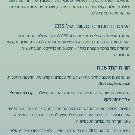
ומתאימה למעמדם כמובילי תעשייה. כתוצאה מכך, עיצוב האתר החדשני לCRS
משלב טכנולוגיה קולנועית עם חדשנות דיגיטלית, ויוצר חוויית משתמש התואמת
את המוניטין המצוין שלהם.
העצמת הנוכחות המקוונת של CRS
האתר החדש מהווה כלי רב עוצמה עבור CRS להצגת היכולות המתרחבות
והפרויקטים העדכניים. בנוסף, הוא מדגיש את מחויבותם לבטיחות, שירות מקצועי
ותחזוקת ציוד ברמה הגבוהה ביותר – היבטים המבדילים אותם בתעשייה
התחרותית.
חוויית החדשנות
אנו מזמינים אתכם לחקור את השילוב של טכנולוגיה קולנועית וחדשנות דיגיטלית:
https://crs.co.il/
לדוגמאות נוספות של עבודות עיצוב האתרים החדשניות שלנו, בקרו
בפורטפוליו
של דיגיפרודקט
לסיכום, פרויקט העיצוב מחדש זה מדגים את מחויבותנו ליצירת אתרים מותאמים
אישית ובעלי ביצועים גבוהים. אנו גאים להמשיך לתמוך בנוכחות הדיגיטלית של
CRS תוך דחיפת גבולות הטכנולוגיה.
עיצוב האתר החדשני לCRS אינו רק שדרוג ויזואלי, אלא טרנספורמציה דיגיטלית