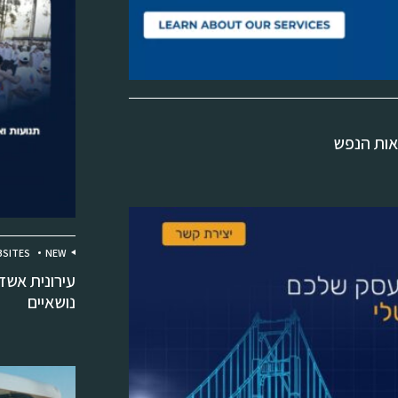
אות הנפש
SITES
NEW
עירונית אשד
נושאיים